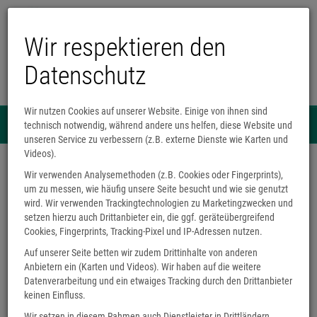
Wir respektieren den
Datenschutz
Wir nutzen Cookies auf unserer Website. Einige von ihnen sind
Menü
technisch notwendig, während andere uns helfen, diese Website und
0
unseren Service zu verbessern (z.B. externe Dienste wie Karten und
Videos).
Buchhandlung Wackes
Wir verwenden Analysemethoden (z.B. Cookies oder Fingerprints),
Korschenbroicher Straße
81
um zu messen, wie häufig unsere Seite besucht und wie sie genutzt
41065
Mönchengladbach
wird. Wir verwenden Trackingtechnologien zu Marketingzwecken und
info@wackes-buch.de
setzen hierzu auch Drittanbieter ein, die ggf. geräteübergreifend
02161 2488730
Cookies, Fingerprints, Tracking-Pixel und IP-Adressen nutzen.
Öffnungszeiten
Auf unserer Seite betten wir zudem Drittinhalte von anderen
Montag - Freitag
Anbietern ein (Karten und Videos). Wir haben auf die weitere
9:30 bis 17:30 Uhr
Datenverarbeitung und ein etwaiges Tracking durch den Drittanbieter
Samstag geschlossen
keinen Einfluss.
Wir setzen in diesem Rahmen auch Dienstleister in Drittländern